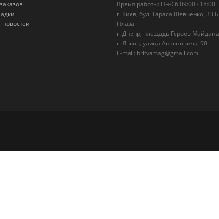
заказов
Время работы: Пн-Сб 09:00 - 18:00
ладки
г. Киев, бул. Тараса Шевченко, 33 
а новостей
Плаза
г. Днепр, площадь Героев Майдана
г. Львов, улица Антоновича, 90
E-mail:
britvamag@gmail.com