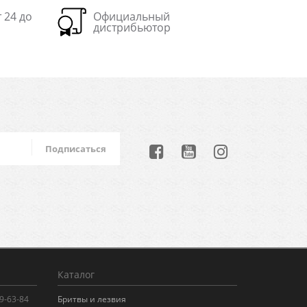
 24 до
Официальный
дистрибьютор
Подписаться
Каталог
99-63-84
Бритвы и лезвия