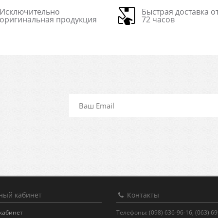
Исключительно
Быстрая доставка от
оригинальная продукция
72 часов
ый кабинет
Контакты
кабинет
Телефоны: (098) 636-96-16, (063) 6