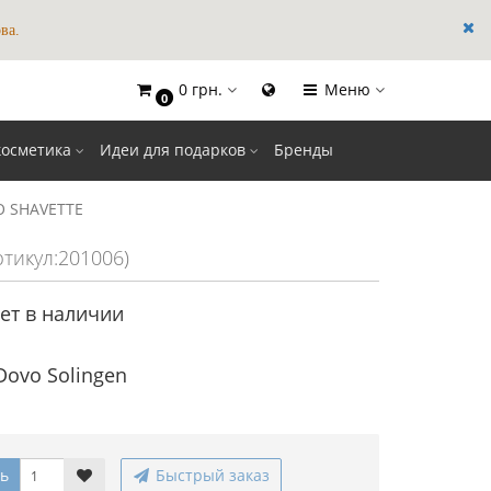
ва.
0 грн.
Меню
0
×
косметика
Идеи для подарков
Бренды
O SHAVETTE
ртикул:201006)
ет в наличии
Dovo Solingen
ь
Быстрый заказ