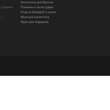
Косметика для бритья
БЦ Европа
Помазки и аксессуары
Уход за бородой и усами
, 1
Мужская косметика
Идеи для подарков
×