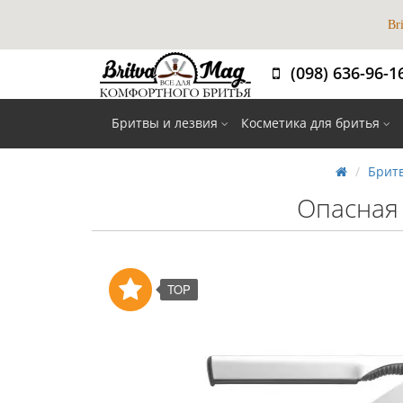
Br
(098) 636-96-1
Вибір 
Бритвы и лезвия
Косметика для бритья
Бритв
Опасная
TOP