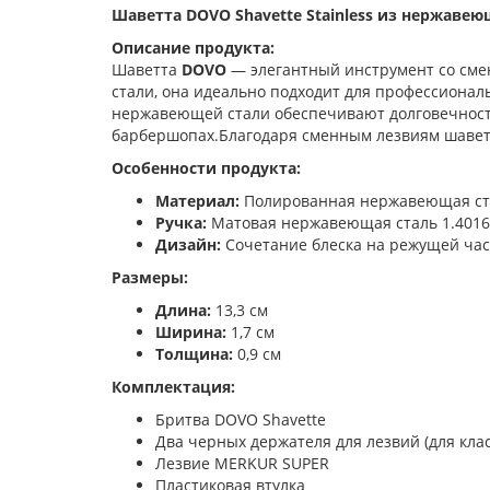
Шаветта DOVO Shavette Stainless из нержавею
Описание продукта:
Шаветта
DOVO
— элегантный инструмент со сме
стали, она идеально подходит для профессионал
нержавеющей стали обеспечивают долговечность
барбершопах.Благодаря сменным лезвиям шаветт
Особенности продукта:
Материал:
Полированная нержавеющая стал
Ручка:
Матовая нержавеющая сталь 1.4016 
Дизайн:
Сочетание блеска на режущей част
Размеры:
Длина:
13,3 см
Ширина:
1,7 см
Толщина:
0,9 см
Комплектация:
Бритва DOVO Shavette
Два черных держателя для лезвий (для кла
Лезвие MERKUR SUPER
Пластиковая втулка