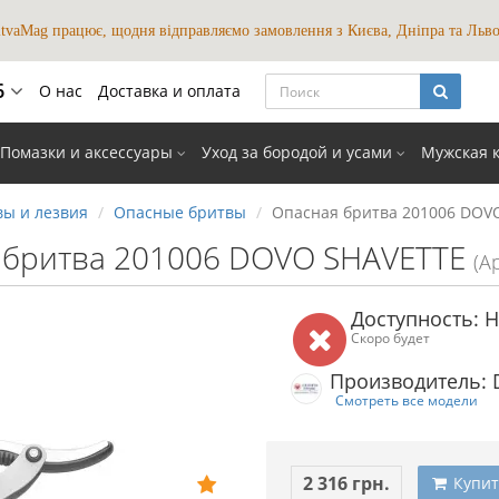
itvaMag працює, щодня відправляємо замовлення з Києва, Дніпра та Льво
6
О нас
Доставка и оплата
мови
Помазки и аксессуары
Уход за бородой и усами
Мужская 
UKR
RUS
ы и лезвия
Опасные бритвы
Опасная бритва 201006 DOV
закрыть
 бритва 201006 DOVO SHAVETTE
(А
Доступность: Н
Скоро будет
Производитель: 
Смотреть все модели
2 316 грн.
Купит