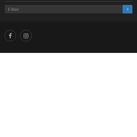
×
...