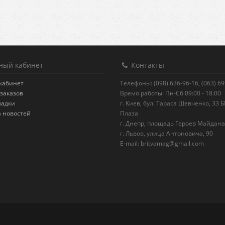
ый кабинет
Контакты
кабинет
Телефоны: (098) 636-96-16, (063) 6
заказов
Время работы: Пн-Сб 09:00 - 18:00
ладки
г. Киев, бул. Тараса Шевченко, 33 
а новостей
Плаза
г. Днепр, площадь Героев Майдана
г. Львов, улица Антоновича, 90
E-mail:
britvamag@gmail.com