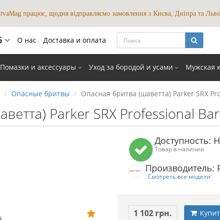
itvaMag працює, щодня відправляємо замовлення з Києва, Дніпра та Льво
6
О нас
Доставка и оплата
Помазки и аксессуары
Уход за бородой и усами
Мужская 
Опасные бритвы
Опасная бритва (шаветта) Parker SRX Pro
ветта) Parker SRX Professional Ba
Доступность: Н
Товар в наличии
Производитель: 
Смотреть все модели
1 102 грн.
Купит