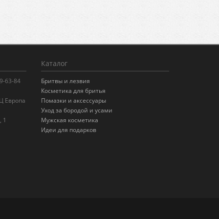
Каталог
99-63-84
Бритвы и лезвия
Косметика для бритья
БЦ Европа
Помазки и аксессуары
Уход за бородой и усами
, 1
Мужская косметика
Идеи для подарков