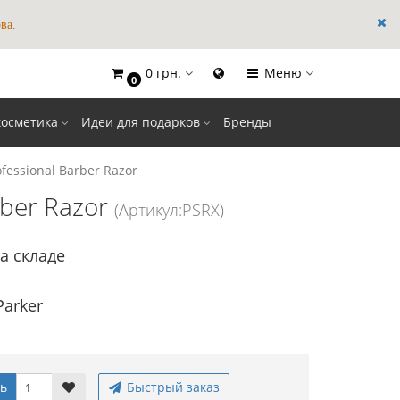
ва.
0 грн.
Меню
0
косметика
Идеи для подарков
Бренды
fessional Barber Razor
rber Razor
(Артикул:PSRX)
а складе
Parker
ь
Быстрый заказ