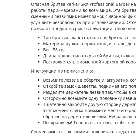
Опасная бритва Parker SRX Professional Barber 
работы парикмахерами во всем мире. Эта бритва
сменными лезвиями), имеет замок с двойной фик
улучшить безопасность при использовании. Отсе
позволит продлить срок эксплуатации. Легко леж
Тип бритвы: шаветта, опасная бритва со с
Материал ручки - нержавеющая сталь, дер
Вес: 58 гр;
Длина полностью открытой бритвы, включая
Поставляется в фирменной картонной коро
Инструкции по применению:
Возьмите лезвие в обёртке и, аккуратно, с
Откройте замок шаветты, поднимая его пол
Разделите держатель лезвия так, чтобы в о
Осторожно возьмите одну половинку лезвия
Тщательно закройте другую сторону держате
этот момент слегка прижмите место его рас
обратно на держатель лезвия. Небольшая 
Поздравляем! Теперь вы готовы, чтобы нач
Совместимость с лезвиями: половина стандартно