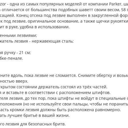
Razor - одна из самых популярных моделей от компании Parker,
 отличается от большинства подобных шаветт своим весом, 58 г
сацией. Конец отсека под лезвие выполнен в закругленной форм
к под лезвие, оригинальное основание, а также щечки рукоят
ит в руке, удобна в использовании.
менными лезвиями;
жатель лезвия - нержавеющая сталь;
 ручку - 21 см;
бке-пенале.
огните вдоль, пока лезвие не сломается. Снимите обертку и возь
ностью вверх.
ткрытом состоянии держатель состоял из трёх частей.
 и вставьте в соответствии с расположением штифтов.
ля лезвия, до тех пор, пока штифты не войдут в специальные о
положения (но не используйте свои пальцы, чтобы не поранитьс
часть кромки лезвия должны быть расположена равномерно.
ать лучшее бритьё в вашей жизни.
го лезвия для безопасных бритв.