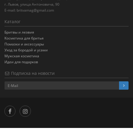
г. Львов, улица Антоновича, 90
E-mail:
britvamag@gmail.com
Каталог
Бритвы и лезвия
Косметика для бритья
Помазки и аксессуары
Уход за бородой и усами
Мужская косметика
Идеи для подарков
Подписка на новости