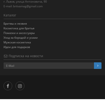
г. Львов, улица Антоновича, 90
E-mail:
britvamag@gmail.com
Каталог
Бритвы и лезвия
Косметика для бритья
Помазки и аксессуары
Уход за бородой и усами
Мужская косметика
Идеи для подарков
Подписка на новости