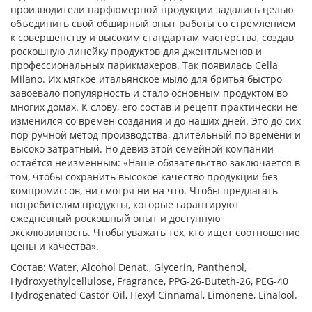
производители парфюмерной продукции задались целью
объединить свой обширный опыт работы со стремлением
к совершенству и высоким стандартам мастерства, создав
роскошную линейку продуктов для джентльменов и
профессиональных парикмахеров. Так появилась Cella
Milano. Их мягкое итальянское мыло для бритья быстро
завоевало популярность и стало основным продуктом во
многих домах. К слову, его состав и рецепт практически не
изменился со времен создания и до наших дней. Это до сих
пор ручной метод производства, длительный по времени и
высоко затратный. Но девиз этой семейной компании
остаётся неизменным: «Наше обязательство заключается в
том, чтобы сохранить высокое качество продукции без
компромиссов, ни смотря ни на что. Чтобы предлагать
потребителям продукты, которые гарантируют
ежедневный роскошный опыт и доступную
эксклюзивность. Чтобы уважать тех, кто ищет соотношение
цены и качества».
Состав: Water, Alcohol Denat., Glycerin, Panthenol,
Hydroxyethylcellulose, Fragrance, PPG-26-Buteth-26, PEG-40
Hydrogenated Castor Oil, Hexyl Cinnamal, Limonene, Linalool.