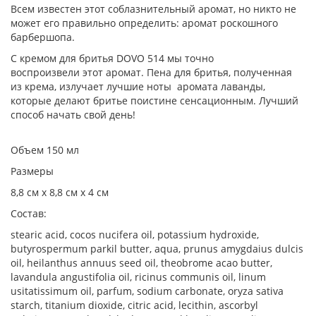
Всем известен этот соблазнительный аромат, но никто не
может его правильно определить: аромат роскошного
барбершопа.
С кремом для бритья DOVO 514 мы точно
воспроизвели этот аромат. Пена для бритья, полученная
из крема, излучает лучшие ноты аромата лаванды,
которые делают бритье поистине сенсационным. Лучший
способ начать свой день!
Объем 150 мл
Размеры
8,8 см х 8,8 см х 4 см
Состав:
stearic acid, cocos nucifera oil, potassium hydroxide,
butyrospermum parkil butter, aqua, prunus amygdaius dulcis
oil, heilanthus annuus seed oil, theobrome acao butter,
lavandula angustifolia oil, ricinus communis oil, linum
usitatissimum oil, parfum, sodium carbonate, oryza sativa
starch, titanium dioxide, citric acid, lecithin, ascorbyl