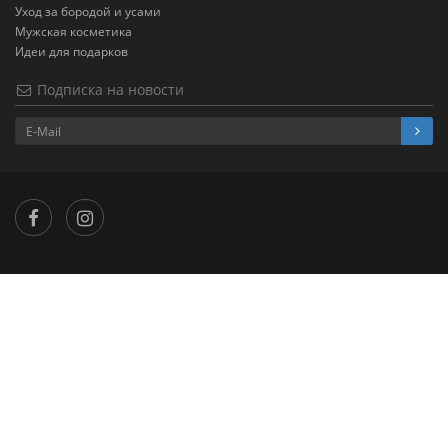
Уход за бородой и усами
Мужская косметика
Идеи для подарков
Подписка на новости
×
...