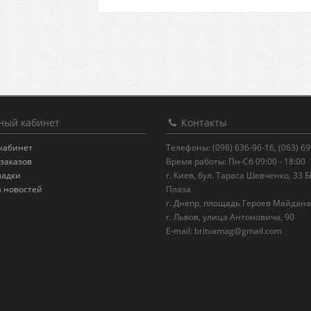
ый кабинет
Контакты
кабинет
Телефоны: (098) 636-96-16, (063) 6
заказов
Время работы: Пн-Сб 09:00 - 18:00
ладки
г. Киев, бул. Тараса Шевченко, 33 
а новостей
Плаза
г. Днепр, площадь Героев Майдана
г. Львов, улица Антоновича, 90
E-mail:
britvamag@gmail.com