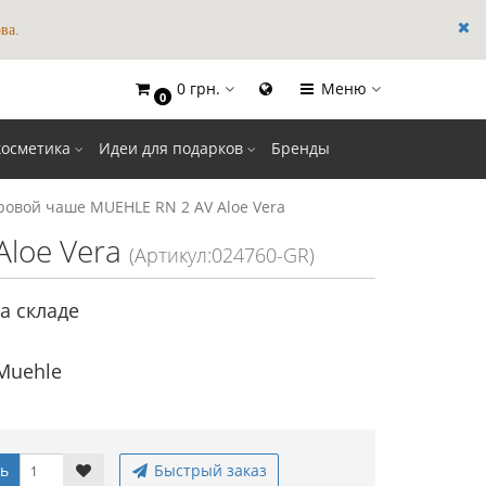
ва.
0 грн.
Меню
0
×
косметика
Идеи для подарков
Бренды
овой чаше MUEHLE RN 2 AV Aloe Vera
loe Vera
(Артикул:024760-GR)
а складе
Muehle
ь
Быстрый заказ