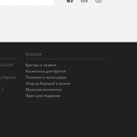
Каталог
99-63-84
Бритвы и лезвия
Косметика для бритья
БЦ Европа
Помазки и аксессуары
Уход за бородой и усами
, 1
Мужская косметика
Идеи для подарков