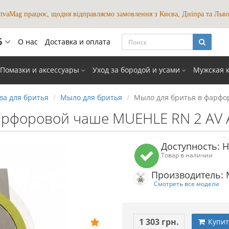
itvaMag працює, щодня відправляємо замовлення з Києва, Дніпра та Льво
6
О нас
Доставка и оплата
мови
Помазки и аксессуары
Уход за бородой и усами
Мужская 
UKR
RUS
ва для бритья
Мыло для бритья
Мыло для бритья в фарфор
закрыть
арфоровой чаше MUEHLE RN 2 AV A
Доступность: Н
Товар в наличии
Производитель: 
Смотреть все модели
1 303 грн.
Купит