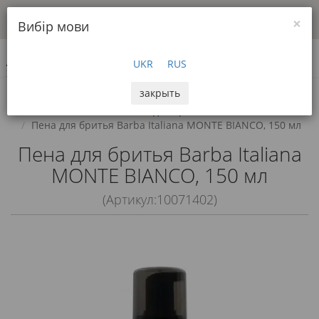
BritvaMag працює, щодня відправляємо замовлення з Києва, Дніпра
×
Вибір мови
та Львова.
UKR
RUS
0
закрыть
Косметика для бритья
Средства для бритья
Пена для бритья
Пена для бритья Barba Italiana MONTE BIANCO, 150 мл
Пена для бритья Barba Italiana
MONTE BIANCO, 150 мл
(Артикул:10071402)