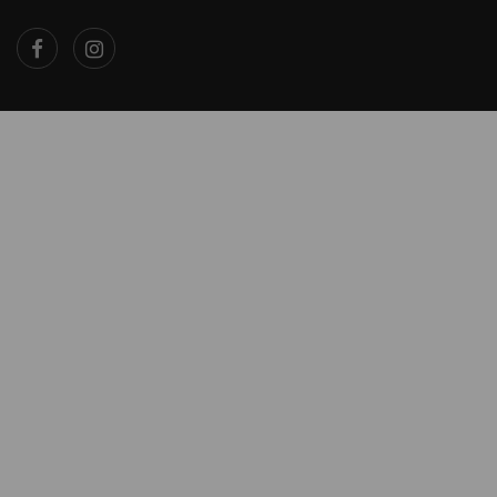
×
...