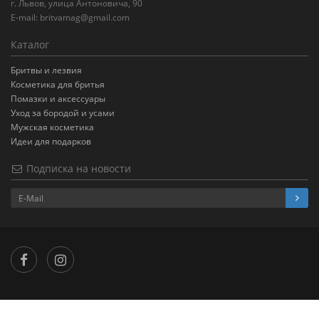
г. Львов, улица Антоновича, 90
E-mail:
britvamag@gmail.com
Каталог
Бритвы и лезвия
Косметика для бритья
Помазки и аксессуары
Уход за бородой и усами
Мужская косметика
Идеи для подарков
Подписка на новости