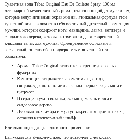
Туалетная вода Tabac Original Eau De Toilette Spray, 100 мл
легендарный мужественный аромат, отлично подойдет мужчинам,
которые ведут активный образ жизни. Уникальная формула этой
туалетной воды включает в себя восточный древесный аромат для
мужчин, который содержит ноты мандарина, лайма, ветивера и
сандалового дерева, которые в сочетании дают современный
классный запах для мужчин. Одновременно солидный и
элегантный, он способен подчеркнуть утонченный стиль
обладателя.
Аромат Tabac Original относится к группе древесных
фужерних.
Композиция открывается ароматом альдегида,
сопровождаемого нотами лаванды, нероли, бергамота и
цитрусов.
В сердце звучат гвоздика, жасмин, корень ириса и
сандаловое дерево.
Дубовый мох, амбра и мускус закрепляют аромат табака,
оставляя неповторимый шлейф.
Идеально подходит для дневного применения.
Выпускается в флаконе-спрее, что позволяет с легкостью