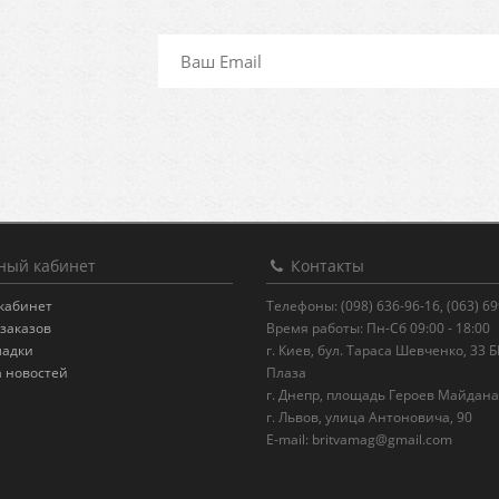
ый кабинет
Контакты
кабинет
Телефоны: (098) 636-96-16, (063) 6
заказов
Время работы: Пн-Сб 09:00 - 18:00
ладки
г. Киев, бул. Тараса Шевченко, 33 
а новостей
Плаза
г. Днепр, площадь Героев Майдана
г. Львов, улица Антоновича, 90
E-mail:
britvamag@gmail.com