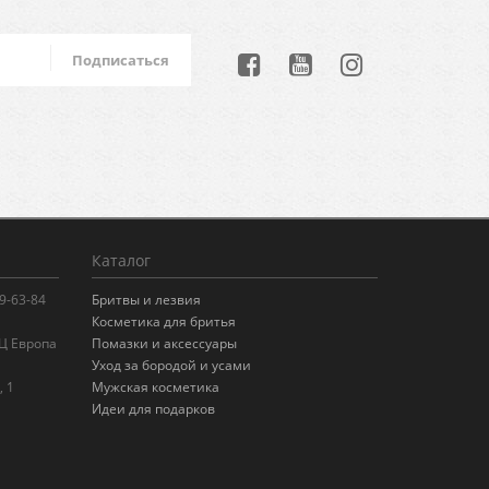
Подписаться
Каталог
99-63-84
Бритвы и лезвия
Косметика для бритья
БЦ Европа
Помазки и аксессуары
Уход за бородой и усами
, 1
Мужская косметика
Идеи для подарков