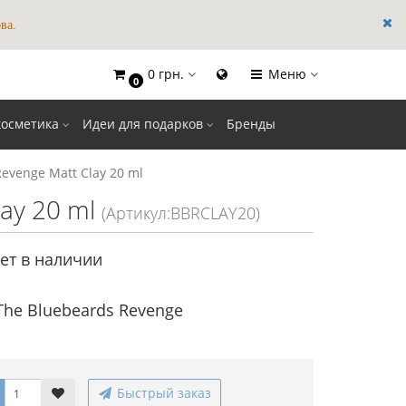
ва.
0 грн.
Меню
0
×
косметика
Идеи для подарков
Бренды
evenge Matt Clay 20 ml
ay 20 ml
(Артикул:BBRCLAY20)
ет в наличии
The Bluebeards Revenge
Быстрый заказ