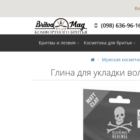
Br
(098) 636-96-1
Вибір 
Бритвы и лезвия
Косметика для бритья
Мужская космети
Глина для укладки вол