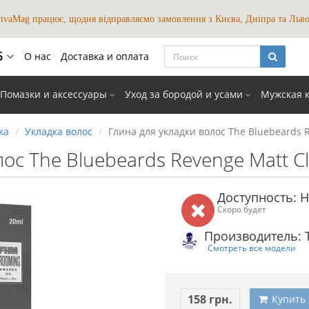
itvaMag працює, щодня відправляємо замовлення з Києва, Дніпра та Льво
6
О нас
Доставка и оплата
мови
Помазки и аксессуары
Уход за бородой и усами
Мужская 
UKR
RUS
ка
Укладка волос
Глина для укладки волос The Bluebeards R
закрыть
ос The Bluebeards Revenge Matt Cl
Доступность: Н
Скоро будет
Производитель: 
Смотреть все модели
158 грн.
Купить