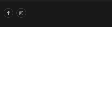
×
...