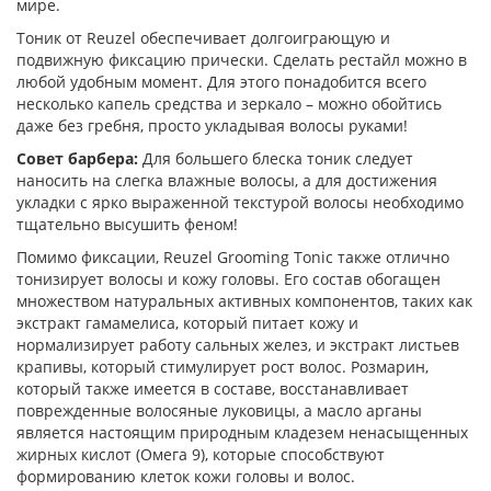
мире.
Тоник от Reuzel обеспечивает долгоиграющую и
подвижную фиксацию прически. Сделать рестайл можно в
любой удобным момент. Для этого понадобится всего
несколько капель средства и зеркало – можно обойтись
даже без гребня, просто укладывая волосы руками!
Совет барбера:
Для большего блеска тоник следует
наносить на слегка влажные волосы, а для достижения
укладки с ярко выраженной текстурой волосы необходимо
тщательно высушить феном!
Помимо фиксации, Reuzel Grooming Tonic также отлично
тонизирует волосы и кожу головы. Его состав обогащен
множеством натуральных активных компонентов, таких как
экстракт гамамелиса, который питает кожу и
нормализирует работу сальных желез, и экстракт листьев
крапивы, который стимулирует рост волос. Розмарин,
который также имеется в составе, восстанавливает
поврежденные волосяные луковицы, а масло арганы
является настоящим природным кладезем ненасыщенных
жирных кислот (Омега 9), которые способствуют
формированию клеток кожи головы и волос.