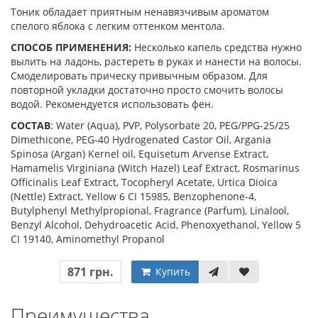
Тоник обладает приятным ненавязчивым ароматом
спелого яблока с легким оттенком ментола.
СПОСОБ ПРИМЕНЕНИЯ:
Несколько капель средства нужно
вылить на ладонь, растереть в руках и нанести на волосы.
Смоделировать прическу привычным образом. Для
повторной укладки достаточно просто смочить волосы
водой. Рекомендуется использовать фен.
СОСТАВ
: Water (Aqua), PVP, Polysorbate 20, PEG/PPG-25/25
Dimethicone, PEG-40 Hydrogenated Castor Oil, Argania
Spinosa (Argan) Kernel oil, Equisetum Arvense Extract,
Hamamelis Virginiana (Witch Hazel) Leaf Extract, Rosmarinus
Officinalis Leaf Extract, Tocopheryl Acetate, Urtica Dioica
(Nettle) Extract, Yellow 6 CI 15985, Benzophenone-4,
Butylphenyl Methylpropional, Fragrance (Parfum), Linalool,
Benzyl Alcohol, Dehydroacetic Acid, Phenoxyethanol, Yellow 5
CI 19140, Aminomethyl Propanol
871 грн.
Купить
Преимущества