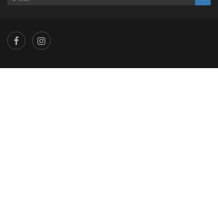
×
...