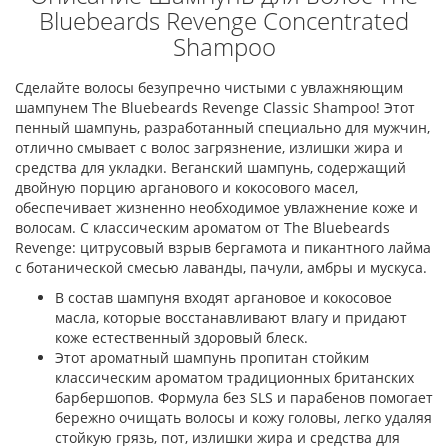
Bluebeards Revenge Concentrated
Shampoo
Сделайте волосы безупречно чистыми с увлажняющим
шампунем The Bluebeards Revenge Classic Shampoo! Этот
пенный шампунь, разработанный специально для мужчин,
отлично смывает с волос загрязнение, излишки жира и
средства для укладки. Веганский шампунь, содержащий
двойную порцию арганового и кокосового масел,
обеспечивает жизненно необходимое увлажнение коже и
волосам. С классическим ароматом от The Bluebeards
Revenge: цитрусовый взрыв бергамота и пикантного лайма
с ботанической смесью лаванды, пачули, амбры и мускуса.
В состав шампуня входят аргановое и кокосовое
масла, которые восстанавливают влагу и придают
коже естественный здоровый блеск.
Этот ароматный шампунь пропитан стойким
классическим ароматом традиционных британских
барбершопов. Формула без SLS и парабенов помогает
бережно очищать волосы и кожу головы, легко удаляя
стойкую грязь, пот, излишки жира и средства для