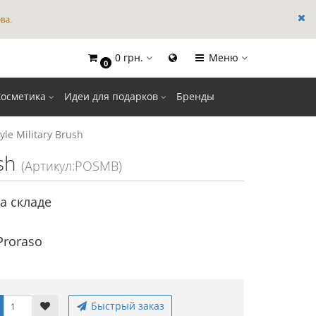
ва.
0 грн.
Меню
×
0
косметика
Идеи для подарков
Бренды
le Military Brush
sh
(Артикул:POSMB)
а складе
Proraso
Быстрый заказ