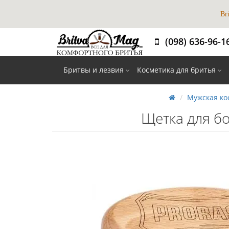
Br
(098) 636-96-1
Вибір
Бритвы и лезвия
Косметика для бритья
Мужская ко
Щетка для бор