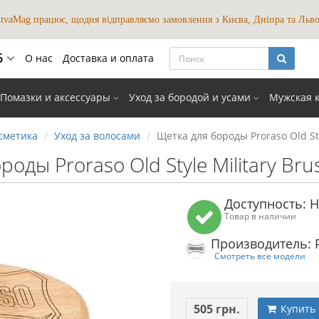
itvaMag працює, щодня відправляємо замовлення з Києва, Дніпра та Льво
6
О нас
Доставка и оплата
 мови
Помазки и аксессуары
Уход за бородой и усами
Мужская 
UKR
RUS
закрыть
сметика
Уход за волосами
Щетка для бороды Proraso Old Sty
оды Proraso Old Style Military Bru
Доступность: Н
Товар в наличии
Производитель: 
Смотреть все модели
505 грн.
Купить