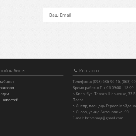
ый кабинет
Контакты
кабинет
Телефоны: (098) 636-96-16, (063) 6
заказов
Время работы: Пн-Сб 09:00 - 18:00
ладки
г. Киев, бул. Тараса Шевченко, 33 
а новостей
Плаза
г. Днепр, площадь Героев Майдана
г. Львов, улица Антоновича, 90
E-mail:
britvamag@gmail.com