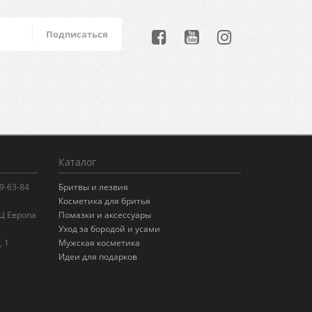
Подписаться
Каталог
99-63-84
Бритвы и лезвия
Косметика для бритья
БЦ Европа
Помазки и аксессуары
Уход за бородой и усами
, 1
Мужская косметика
Идеи для подарков