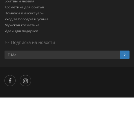
Бритвы и лезвия
Косметика для бритья
Помазки и аксессуары
Уход за бородой и усами
Мужская косметика
Идеи для подарков
Подписка на новости
×
...