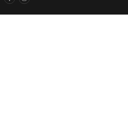
×
...