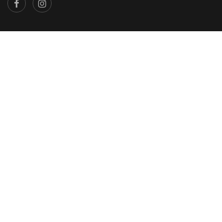
×
...