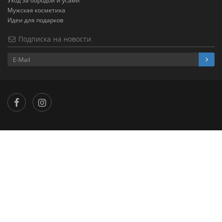
Уход за бородой и усами
Мужская косметика
Идеи для подарков
Подписка на новости
×
...