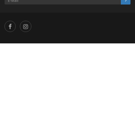
×
...