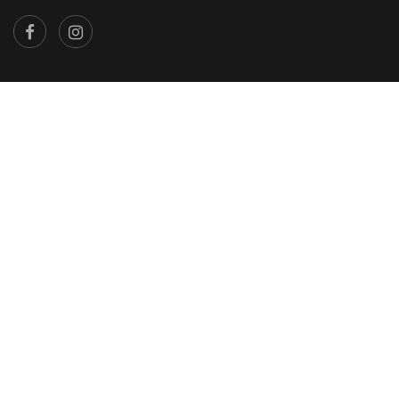
×
...