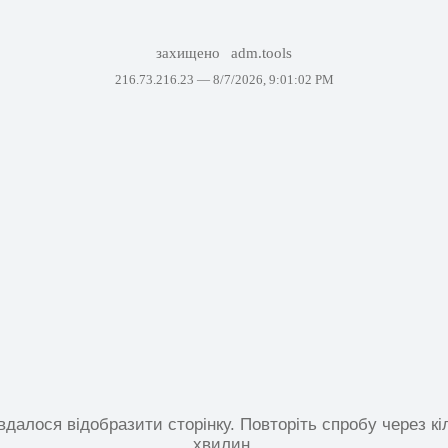
захищено
adm.tools
216.73.216.23 —
8/7/2026, 9:01:02 PM
вдалося відобразити сторінку. Повторіть спробу через кі
хвилин.