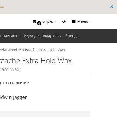
ва.
0 грн.
Меню
×
0
косметика
Идеи для подарков
Бренды
Cedarwood Moustache Extra Hold Wax
tache Extra Hold Wax
dard Wax)
ет в наличии
dwin Jagger