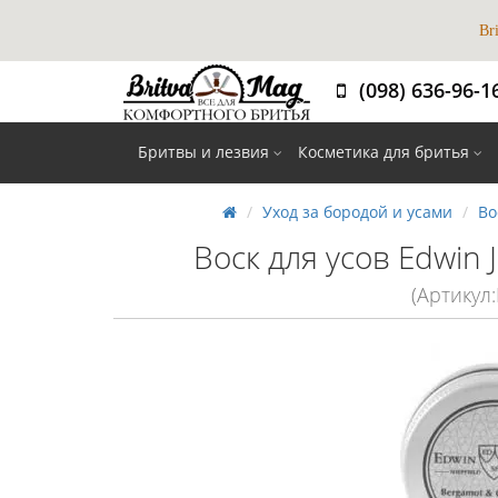
Br
(098) 636-96-1
Вибір
Бритвы и лезвия
Косметика для бритья
Уход за бородой и усами
Во
Воск для усов Edwin
(Артикул