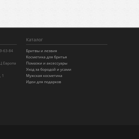
Каталог
99-63-84
Бритвы и лезвия
Косметика для бритья
БЦ Европа
Помазки и аксессуары
Уход за бородой и усами
, 1
Мужская косметика
Идеи для подарков