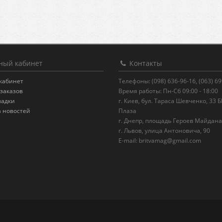
ый кабинет
Контакты
кабинет
Телефоны: (098) 636-96-16, (063) 6
заказов
Время работы: Пн-Сб 09:00 - 18:00
ладки
г. Киев, бул. Тараса Шевченко, 33 
а новостей
Плаза
г. Днепр, площадь Героев Майдана
г. Львов, улица Антоновича, 90
E-mail:
britvamag@gmail.com