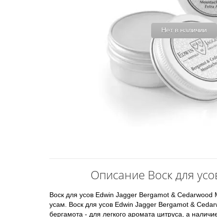
Нет в наличии
Описание Воск для усо
Воск для усов Edwin Jagger Bergamot & Cedarwood
усам. Воск для усов Edwin Jagger Bergamot & Cedar
бергамота - для легкого аромата цитруса, а нали