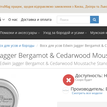
itvaMag працює, щодня відправляємо замовлення з Києва, Дніпра та Льво
6
О нас
Доставка и оплата
 мови
Помазки и аксессуары
Уход за бородой и усами
Мужская 
UKR
RUS
закрыть
ск для усов и бороды
Воск для усов Edwin Jagger Bergamot & 
 Jagger Bergamot & Cedarwood Mous
:Edwin Jagger Bergamot & Cedarwood Moustache Stan
Доступность: Н
Скоро будет
Производитель: E
Смотреть все модели