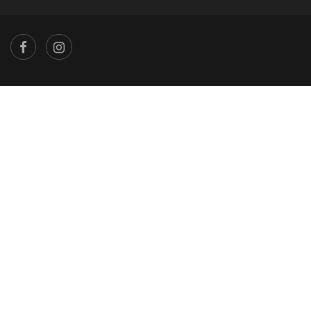
×
...