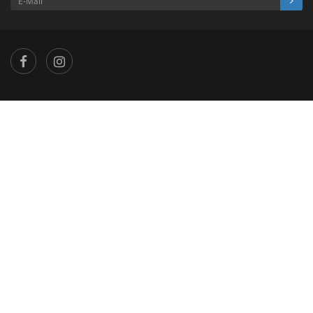
×
...