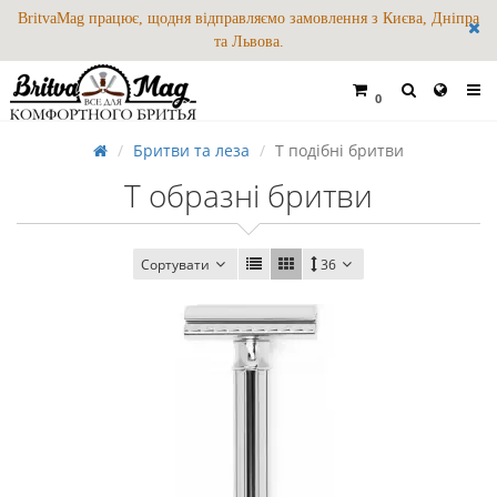
BritvaMag працює, щодня відправляємо замовлення з Києва, Дніпра
та Львова.
0
Бритви та леза
Т подібні бритви
Т образні бритви
Сортувати
36