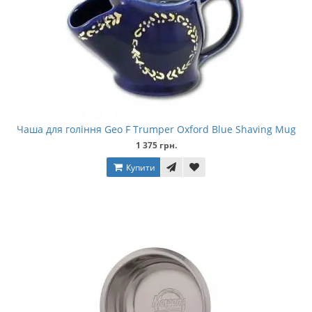
Чаша для гоління Geo F Trumper Oxford Blue Shaving Mug
1 375 грн.
Купити