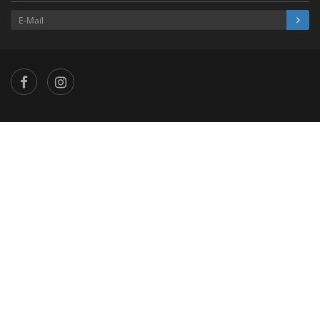
×
...