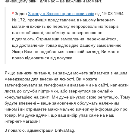
найвищому рівні, для нас – це важливий момент.
*
Згідно
Закону о Захисті прав споживачів
від 19.03.1994
№ 172
, продукція представлена в нашому інтернет-
магазині входить до переліку непродовольчих товарів
належної якості, які обміну та поверненню не
підлягають. Отримавши замовлення, переконайтеся,
що доставлений товар відповідає Вашому замовленню.
Якщо Вам не подобається зовнішній вигляд, Ви маєте
право відмовитися від покупки.
Якщо виникли питання, ви завжди можете зв'язатися з нашим
менеджером для внесення ясності. Ви можете
зателефонувати за телефонами вказаними на сайті, написати
листа до служби підтримки, або звернутися за онлайн-
консультацією на сайті. Ми дуже цінуємо свою репутацію. Тому
будьте впевнені – ваше замовлення обслужать належним
чином і ви отримаєте максимально вичерпну інформацію про
товар. Ми дуже вдячні, що ваш вибір упав саме на наш
інтернет-магазин!
З повагою, адміністрація BritvaMag.